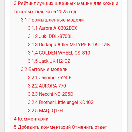
3
Рейтинг лучших швейных машин для кожи и
тяжелых тканей на 2025 год
3.1
Промышленные модели
3.1.1
Aurora A-0302ECX
3.1.2
Juki DDL-8700L
3.1.3
Durkopp Adler M-TYPE КЛАССИК
3.1.4
GOLDEN WHEEL CS-810
3.1.5
Jack JK-H2-CZ
3.2
Бытовые модели
3.2.1
Janome 7524 E
3.2.2
AURORA 770
3.2.3
Necchi NC-205D
3.2.4
Brother Little angel KD40S
3.2.5
MAQI Q1-H
4
Комментарии
5
Добавить комментарий Отменить ответ