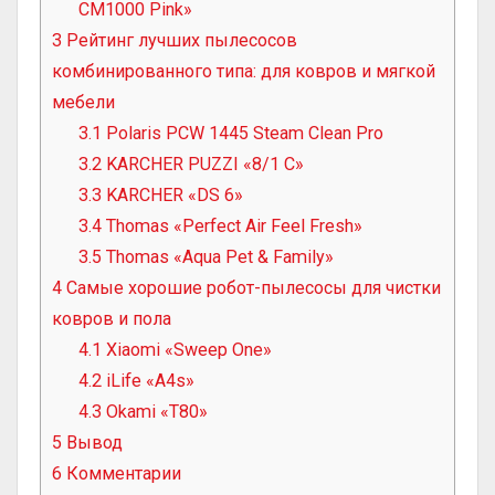
CM1000 Pink»
3
Рейтинг лучших пылесосов
комбинированного типа: для ковров и мягкой
мебели
3.1
Polaris PCW 1445 Steam Clean Pro
3.2
KARCHER PUZZI «8/1 C»
3.3
KARCHER «DS 6»
3.4
Thomas «Perfect Air Feel Fresh»
3.5
Thomas «Aqua Pet & Family»
4
Самые хорошие робот-пылесосы для чистки
ковров и пола
4.1
Xiaomi «Sweep One»
4.2
iLife «A4s»
4.3
Okami «T80»
5
Вывод
6
Комментарии