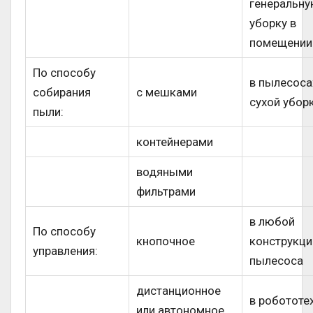
генеральн
уборку в
помещении
По способу
в пылесоса
собирания
с мешками
сухой убор
пыли:
контейнерами
водяными
фильтрами
в любой
По способу
кнопочное
конструкци
управления:
пылесоса
дистанционное
в робототе
или автономное