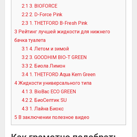
2.1
3. BIOFORCE
2.2
2. D-Force Pink
2.3
1. THETFORD B-Fresh Pink
3
Рейтинг лучшей жидкости для нижнего
бачка туалета
3.1
4. Летом и зимой
3.2
3. GOODHIM BIO-T GREEN
3.3
2. Биола Лимон
3.4
1. THETFORD Aqua Kem Green
4
Жидкости универсального типа
4.1
3. BioBac ECO GREEN
4.2
2. БиоСептик SU
4.3
1. Лайна Биокс
5
В заключении полезное видео