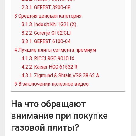
2.3
1. GEFEST 3200-08
3
Средняя ценовая категория
3.1
3. Indesit KN 1G21 (X)
3.2
2. Gorenje GI 52 CLI
3.3
1. GEFEST 6100-04
4
Лучшие плиты сегмента премиум
4.1
3. RICCI RGC 9010 IX
4.2
2. Kaiser HGG 61532 R
4.3
1. Zigmund & Shtain VGG 38.62 A
5
В заключении полезное видео
На что обращают
внимание при покупке
газовой плиты?