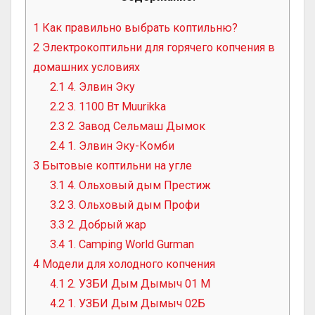
1
Как правильно выбрать коптильню?
2
Электрокоптильни для горячего копчения в
домашних условиях
2.1
4. Элвин Эку
2.2
3. 1100 Вт Muurikka
2.3
2. Завод Сельмаш Дымок
2.4
1. Элвин Эку-Комби
3
Бытовые коптильни на угле
3.1
4. Ольховый дым Престиж
3.2
3. Ольховый дым Профи
3.3
2. Добрый жар
3.4
1. Camping World Gurman
4
Модели для холодного копчения
4.1
2. УЗБИ Дым Дымыч 01 М
4.2
1. УЗБИ Дым Дымыч 02Б