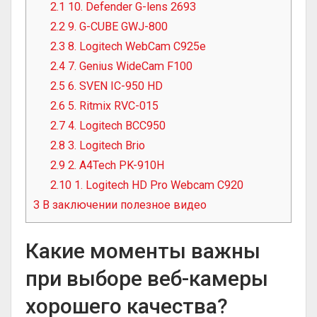
2.1
10. Defender G-lens 2693
2.2
9. G-CUBE GWJ-800
2.3
8. Logitech WebCam C925e
2.4
7. Genius WideCam F100
2.5
6. SVEN IC-950 HD
2.6
5. Ritmix RVC-015
2.7
4. Logitech BCC950
2.8
3. Logitech Brio
2.9
2. A4Tech PK-910H
2.10
1. Logitech HD Pro Webcam C920
3
В заключении полезное видео
Какие моменты важны
при выборе веб-камеры
хорошего качества?