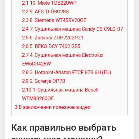
2.1
10. Miele TDB220WP
2.2
9. AEG T6DBG28S
2.3
8. Siemens WT45RV20OE
2.4
7. Сушильная машина Candy CS C9LG-07
2.5
6. Zanussi ZDP7202PZ1
2.6
5. BEKO DCY 7402 GB5
2.7
4. Сушильная машина Electrolux
EW6CR428W
2.8
3. Hotpoint-Ariston FTCF 87B 6H (EU)
2.9
2. Gorenje DP7B
2.10
1. Сушильная машина Bosch
WTM83260OE
3
В заключении полезное видео
Как правильно выбрать