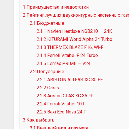
1
Преимущества и недостатки
2
Рейтинг лучших двухконтурных настенных газо
2.1
Бюджетные
2.1.1
Navien Heatluxe NGB210 — 24K
2.1.2
KITURAMI World Alpha 24 Turbo
2.1.3
THERMEX BLAZE F16, Wi-Fi
2.1.4
Ferroli Vitabel F 24 Turbo
2.1.5
Lеmax PRIME — V24
2.2
Популярные
2.2.1
ARISTON ALTEAS XC 30 FF
2.2.2
Oasis
2.2.3
Ariston CLAS XC 35 FF
2.2.4
Ferroli Vitabel 10 f
2.2.5
Baxi Eco Nova 24 F
3
Как выбрать
3.1
Внешний вид и размеры