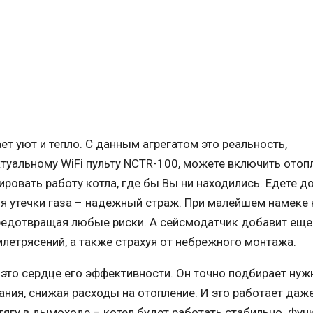
ет уют и тепло. С данным агрегатом это реальность,
ктуальному WiFi пульту NCTR-100, можете включить отоп
ировать работу котла, где бы Вы ни находились. Едете д
я утечки газа – надежный страж. При малейшем намеке 
предотвращая любые риски. А сейсмодатчик добавит еще
млетрясений, а также страхуя от небрежного монтажа.
 это сердце его эффективности. Он точно подбирает нуж
ания, снижая расходы на отопление. И это работает даж
тягу в дымоходе – котел будет работать стабильно. Фун