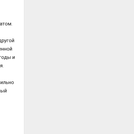
гатом.
другой
енной
годы и
я.
бильно
ный