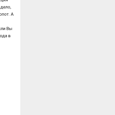
 дело,
опот. А
сли Вы
ода в