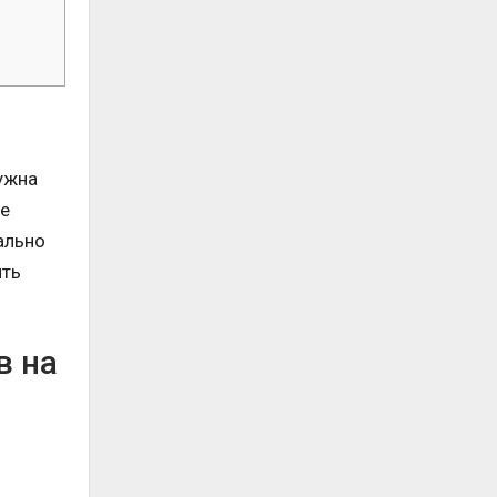
ужна
не
ально
ить
в на