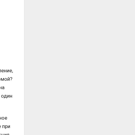
ление,
омой?
на
 один
ное
е при
кция