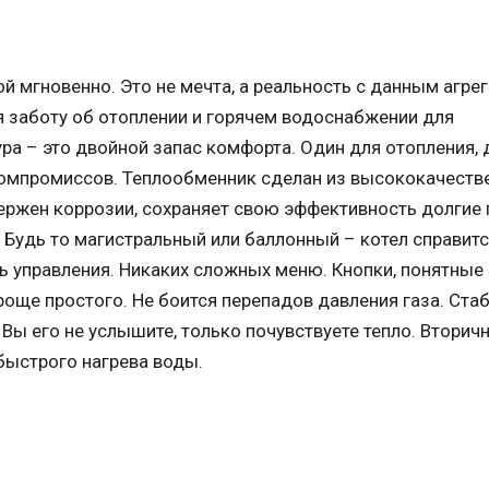
ой мгновенно. Это не мечта, а реальность с данным агре
я заботу об отоплении и горячем водоснабжении для
ра – это двойной запас комфорта. Один для отопления, 
 компромиссов. Теплообменник сделан из высококачеств
вержен коррозии, сохраняет свою эффективность долгие 
. Будь то магистральный или баллонный – котел справитс
ель управления. Никаких сложных меню. Кнопки, понятные
роще простого. Не боится перепадов давления газа. Ста
 Вы его не услышите, только почувствуете тепло. Вторич
быстрого нагрева воды.