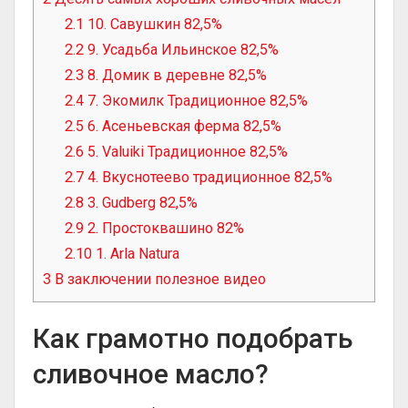
2.1
10. Савушкин 82,5%
2.2
9. Усадьба Ильинское 82,5%
2.3
8. Домик в деревне 82,5%
2.4
7. Экомилк Традиционное 82,5%
2.5
6. Асеньевская ферма 82,5%
2.6
5. Valuiki Традиционное 82,5%
2.7
4. Вкуснотеево традиционное 82,5%
2.8
3. Gudberg 82,5%
2.9
2. Простоквашино 82%
2.10
1. Arla Natura
3
В заключении полезное видео
Как грамотно подобрать
сливочное масло?