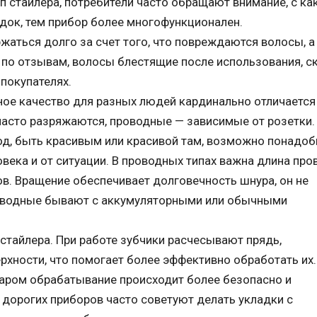
п стайлера, потребители часто обращают внимание, с ка
док, тем прибор более многофункционален.
аться долго за счет того, что повреждаются волосы, 
я по отзывам, волосы блестящие после использования, с
 покупателях.
ое качество для разных людей кардинально отличается
часто разряжаются, проводные — зависимые от розетки.
ход, быть красивым или красивой там, возможно понадоб
овека и от ситуации. В проводных типах важна длина про
ов. Вращение обеспечивает долговечность шнура, он не
роводные бывают с аккумуляторными или обычными
стайлера. При работе зубчики расчесывают прядь,
хности, что помогает более эффективно обработать их.
 паром обрабатывание происходит более безопасно и
 дорогих приборов часто советуют делать укладки с