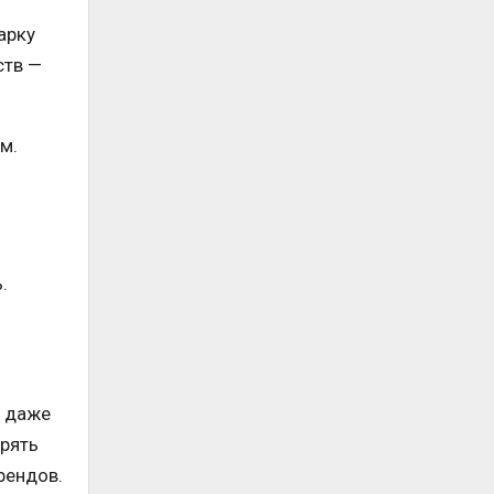
арку
ств —
м.
.
а даже
рять
рендов.