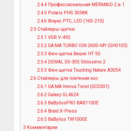
2.4.4
Профессиональная MERMAID 2 в 1
2.4.5
Polaris PHS 3058K
2.4.6
Brayer, PTC, LED (160-210)
2.5
Стайлеры-щетки
2.5.1
VGR V-492
2.5.2
GA.MA TURBO ION 2600-MY (GH0105)
2.5.3
Фен-щетка Beurer HT 50
2.5.4
DEWAL 03-305 Stilissimo 2
2.5.5
Фен-щетка Touching Nature A3054
2.6
Стайлеры для плетения кос
2.6.1
GA.MA Innova Twist (GC0301)
2.6.2
Galaxy GL4624
2.6.3
BaBylissPRO BAB1100E
2.6.4
Braid X-Press
2.6.5
BaByliss TW1000E
3
Комментарии