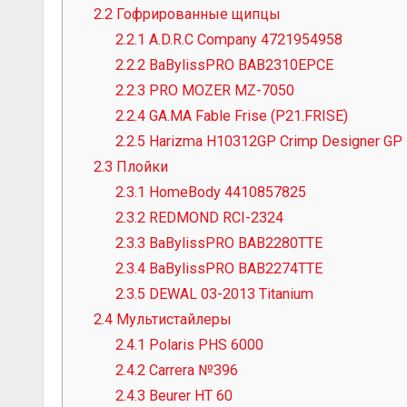
2.2
Гофрированные щипцы
2.2.1
A.D.R.C Company 4721954958
2.2.2
BaBylissPRO BAB2310EPCE
2.2.3
PRO MOZER MZ-7050
2.2.4
GA.MA Fable Frise (P21.FRISE)
2.2.5
Harizma H10312GP Crimp Designer GP
2.3
Плойки
2.3.1
HomeBody 4410857825
2.3.2
REDMOND RCI-2324
2.3.3
BaBylissPRO BAB2280TTE
2.3.4
BaBylissPRO BAB2274TTE
2.3.5
DEWAL 03-2013 Titanium
2.4
Мультистайлеры
2.4.1
Polaris PHS 6000
2.4.2
Carrera №396
2.4.3
Beurer HT 60