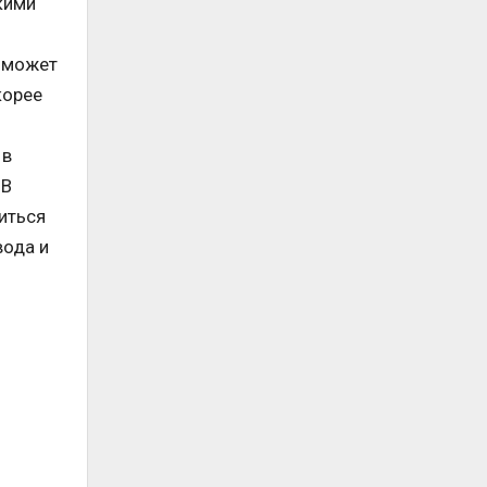
кими
а может
корее
 в
 В
иться
вода и