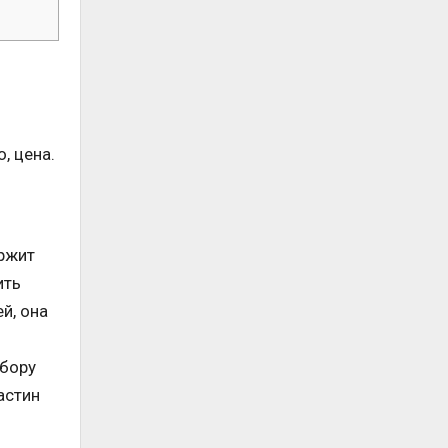
, цена.
ержит
ить
й, она
ибору
астин