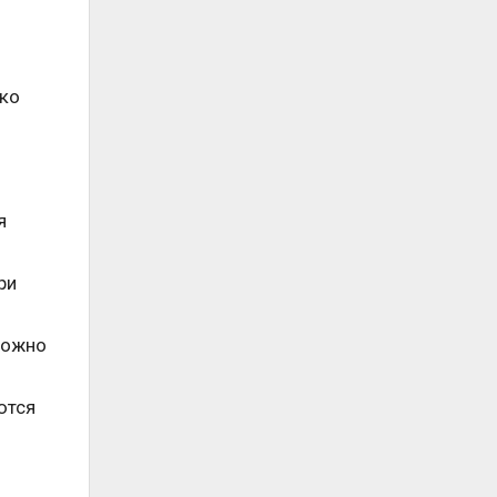
ько
я
ри
Можно
ются