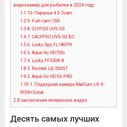
видеокамер для рыбалки в 2024 году
1.1
10. Пиранья 4.3-2cam
1.2
9. Fish-cam-700
1.3
8. CLYPSO UVS-03
1.4
7. CALYPSO UVS-02 БС
1.5
6. Lucky Spy FL180PR
1.6
5. Aqua-Vu HD700i
1.7
4. Lucky FF3308-8
1.8
3. Rivotek LQ-3505T
1.9
2. Aqua-Vu HD10i PRO
1.10
1. Подводная камера MarCum LX-9-
ROW+Sonar
2
В заключении интересное видео
Десять самых лучших