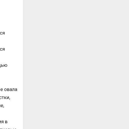
ся
ся
щью
ие овала
стки,
е,
я в