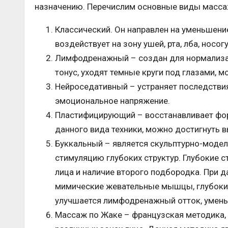
назначению. Перечислим основные виды масса
Классический. Он направлен на уменьшен
воздействует на зону ушей, рта, лба, носог
Лимфодренажный – создан для нормализац
тонус, уходят темные круги под глазами, 
Нейроседативный – устраняет последствия
эмоциональное напряжение.
Пластифицирующий – восстанавливает фор
данного вида техники, можно достигнуть
Буккальный – является скульптурно-моде
стимуляцию глубоких структур. Глубокие с
лица и наличие второго подбородка. При 
мимические жевательные мышцы, глубокие 
улучшается лимфодренажный отток, умен
Массаж по Жаке – французская методика,