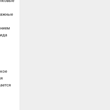
ипковые
ссажные
анием
вида
ское
ия
дается