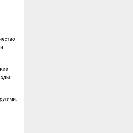
чество
ми
ские
оходы
ругими,
ю