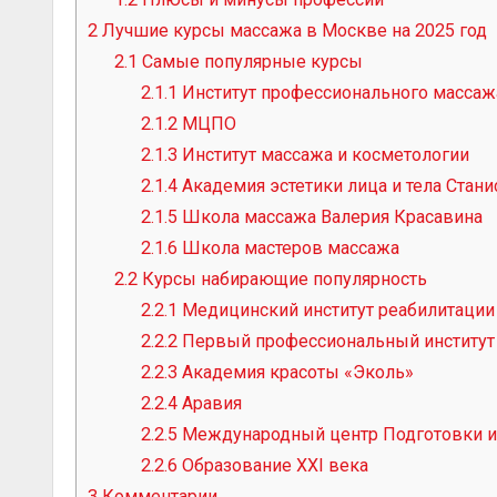
2
Лучшие курсы массажа в Москве на 2025 год
2.1
Самые популярные курсы
2.1.1
Институт профессионального массаж
2.1.2
МЦПО
2.1.3
Институт массажа и косметологии
2.1.4
Академия эстетики лица и тела Ста
2.1.5
Школа массажа Валерия Красавина
2.1.6
Школа мастеров массажа
2.2
Курсы набирающие популярность
2.2.1
Медицинский институт реабилитации 
2.2.2
Первый профессиональный институт 
2.2.3
Академия красоты «Эколь»
2.2.4
Аравия
2.2.5
Международный центр Подготовки и
2.2.6
Образование XXI века
3
Комментарии