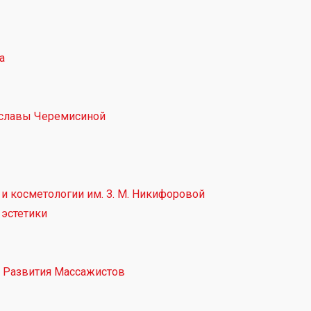
а
ниславы Черемисиной
и косметологии им. З. М. Никифоровой
эстетики
 Развития Массажистов