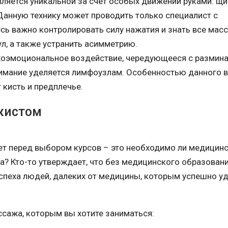
вляется уникальной за счет особых движений руками: щ
Данную технику может проводить только специалист с
сь важно контролировать силу нажатия и знать все ма
ул, а также устранить асимметрию.
хоэмоциональное воздействие, чередующееся с размин
имание уделяется лимфоузлам. Особенностью данного 
 кисть и предплечье.
ажистом
ет перед выбором курсов – это необходимо ли медицин
а? Кто-то утверждает, что без медицинского образован
успеха людей, далеких от медицины, которым успешно у
ссажа, которым вы хотите заниматься: