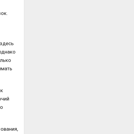
зок.
 здесь
однако
олько
имать
ак
очий
мо
ования,