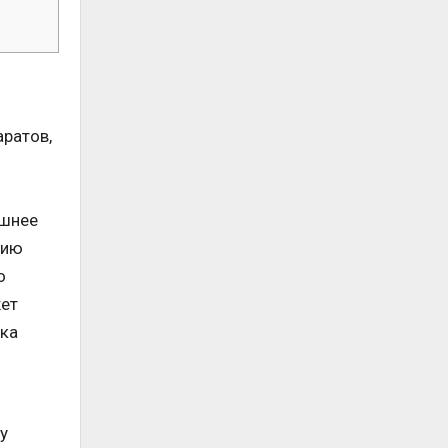
ратов,
ишнее
нию
о
жет
ика
у