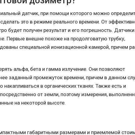
ытовой дозиметр?
иальный датчик, при помощи которого можно определи
 сделать это в режиме реального времени. От эффективн
ро будет получен результат и его погрешность. Датчики
ые. Первые внешне похоже на продолговатую трубку,
дованы специальной ионизационной камерой, причем р
ять альфа, бета и гамма излучение. Они позволяют
нее заданный промежуток времени, причем в данном сл
о накапливаться в органических тканях. Также есть и
посредственно от земли, поэтому измерения, выполненн
анные на некоторой высоте.
мпактными габаритными размерами и приемлемой стои