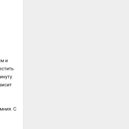
ым и
естить
инуту.
висит
мния. С