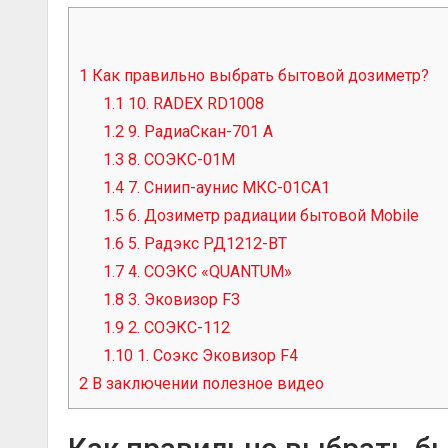
1
Как правильно выбрать бытовой дозиметр?
1.1
10. RADEX RD1008
1.2
9. РадиаСкан-701 А
1.3
8. СОЭКС-01М
1.4
7. Сниип-аунис МКС-01СА1
1.5
6. Дозиметр радиации бытовой Mobile
1.6
5. Радэкс РД1212-ВТ
1.7
4. СОЭКС «QUANTUM»
1.8
3. Эковизор F3
1.9
2. СОЭКС-112
1.10
1. Соэкс Эковизор F4
2
В заключении полезное видео