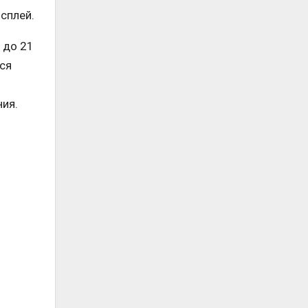
сплей.
 до 21
ься
ия.