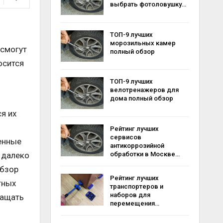
выбрать фотоловушку…
ТОП-9 лучших
морозильных камер
 смогут
полный обзор
осится
ТОП-9 лучших
велотренажеров для
дома полный обзор
я их
Рейтинг лучших
сервисов
енные
антикоррозийной
, далеко
обработки в Москве…
обзор
Рейтинг лучших
тных
транспортеров и
наборов для
ращать
перемещения…