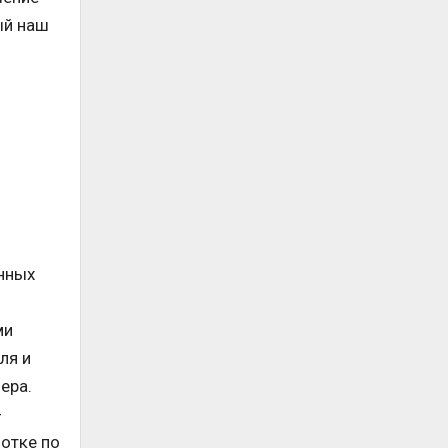
ый наш
енных
ми
ля и
ера.
-
ботке по