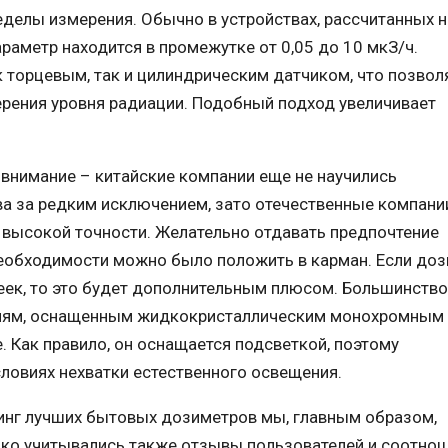
делы измерения. Обычно в устройствах, рассчитанных н
раметр находится в промежутке от 0,05 до 10 мкЗ/ч.
 торцевым, так и цилиндрическим датчиком, что позвол
рения уровня радиации. Подобный подход увеличивает
внимание – китайские компании еще не научились
а за редким исключением, зато отечественные компани
высокой точности. Желательно отдавать предпочтение
еобходимости можно было положить в карман. Если до
еек, то это будет дополнительным плюсом. Большинство
кциям, оснащенным жидкокристаллическим монохромным
. Как правило, он оснащается подсветкой, поэтому
ловиях нехватки естественного освещения.
инг лучших бытовых дозиметров мы, главным образом,
нако учитывались также отзывы пользователей и соотно