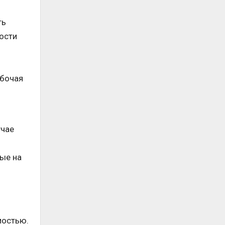
ть
ости
абочая
учае
ые на
мостью.