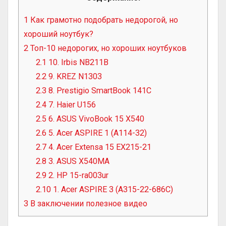
1
Как грамотно подобрать недорогой, но
хороший ноутбук?
2
Топ-10 недорогих, но хороших ноутбуков
2.1
10. Irbis NB211B
2.2
9. KREZ N1303
2.3
8. Prestigio SmartBook 141C
2.4
7. Haier U156
2.5
6. ASUS VivoBook 15 X540
2.6
5. Acer ASPIRE 1 (A114-32)
2.7
4. Acer Extensa 15 EX215-21
2.8
3. ASUS X540MA
2.9
2. HP 15-ra003ur
2.10
1. Acer ASPIRE 3 (A315-22-686C)
3
В заключении полезное видео