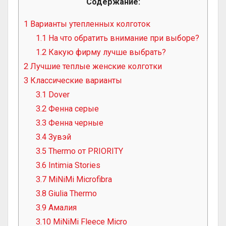
Содержание:
1
Варианты утепленных колготок
1.1
На что обратить внимание при выборе?
1.2
Какую фирму лучше выбрать?
2
Лучшие теплые женские колготки
3
Классические варианты
3.1
Dover
3.2
Фенна серые
3.3
Фенна черные
3.4
Зувэй
3.5
Thermo от PRIORITY
3.6
Intimia Stories
3.7
MiNiMi Microfibra
3.8
Giulia Thermo
3.9
Амалия
3.10
MiNiMi Fleece Micro