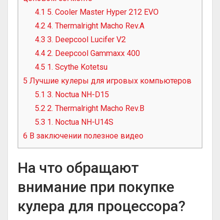
4.1
5. Cooler Master Hyper 212 EVO
4.2
4. Thermalright Macho Rev.A
4.3
3. Deepcool Lucifer V2
4.4
2. Deepcool Gammaxx 400
4.5
1. Scythe Kotetsu
5
Лучшие кулеры для игровых компьютеров
5.1
3. Noctua NH-D15
5.2
2. Thermalright Macho Rev.B
5.3
1. Noctua NH-U14S
6
В заключении полезное видео
На что обращают
внимание при покупке
кулера для процессора?