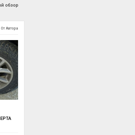
ый обзор
 От Автора
ВЕРТА