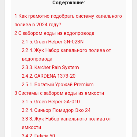
Содержание:
1
Как грамотно подобрать систему капельного
полива в 2024 году?
2
С забором воды из водопровода
2.1
5. Green Helper GN-023N
2.2
4. Жук Набор капельного полива от
водопровода
2.3
3. Karcher Rain System
2.4
2. GARDENA 1373-20
2.5
1. Богатый Урожай Premium
3
Системы с забором воды из емкости
3.1
5. Green Helper GA-010
3.2
4. Синьор Помидор Эко 24
3.3
3. Жук Набор капельного полива от
емкости
3.4
2. Felicia 50