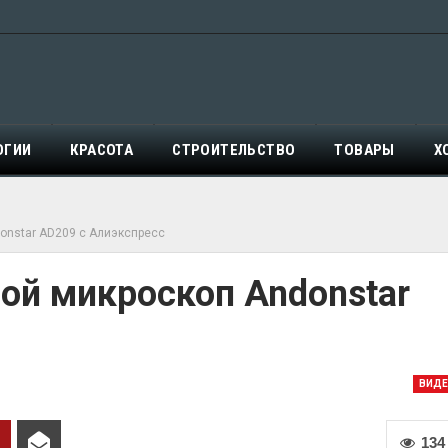
ОГИИ
КРАСОТА
СТРОИТЕЛЬСТВО
ТОВАРЫ
Х
nstar AD209 с Алиэкспресс
й микроскоп Andonstar
ВИД
134