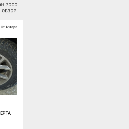
ОН POCO
7 ОБЗОР!
 От Автора
ВЕРТА