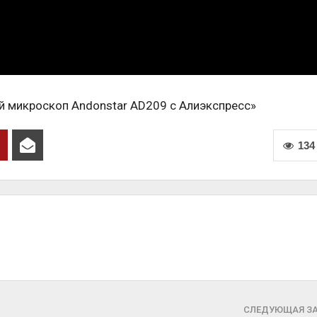
 микроскоп Andonstar AD209 с Алиэкспресс»
134
СЛЕДУЮЩАЯ З