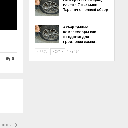
или топ-7 фильмов
Тарантино полный обзор
Аквариумные
компрессоры как
средство для
продления жизни…
PREV
NEXT
1 из 164
0
АПИСЬ