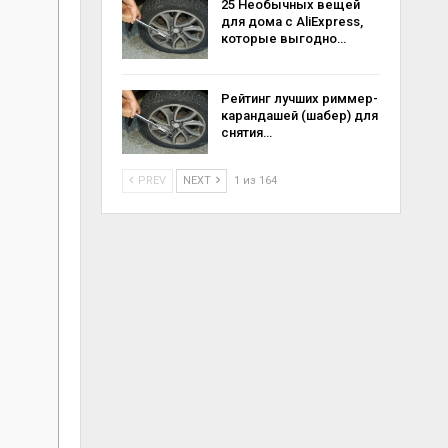
25 Необычных вещей
для дома с AliExpress,
которые выгодно…
Рейтинг лучших риммер-
карандашей (шабер) для
снятия…
PREV
NEXT
1 из 164