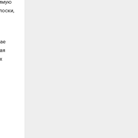
димую
лоски,
чае
ая
х