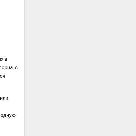
х в
окна, с
ся
 или
ходную