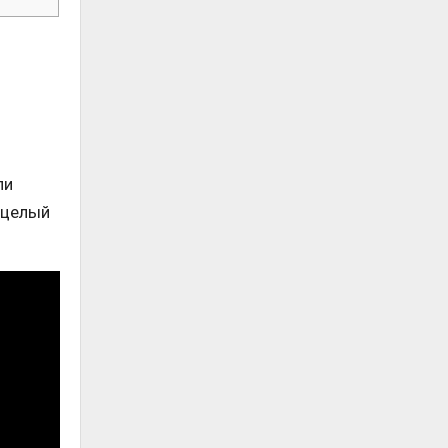
ли
 целый