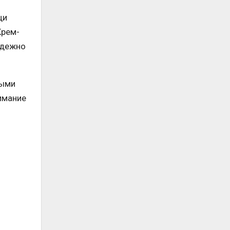
щи
Крем-
адежно
ными
имание
й