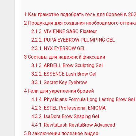
1
Как грамотно подобрать гель для бровей в 202
2
Продукция для создания необходимого оттенк
2.1
3. VIVIENNE SABO Fixateur
2.2
2. PUPA EYEBROW PLUMPING GEL
2.3
1. NYX EYEBROW GEL
3
Составы для надежной фиксации
3.1
3. ARDELL Brow Sculpting Gel
3.2
2. ESSENCE Lash Brow Gel
3.3
1. Secret Key Eyebrow
4
Гели для укрепления бровей
4.1
4. Physicians Formula Long Lasting Brow Gel
4.2
3. ESTEL Professional ENIGMA
4.3
2. IsaDora Brow Shaping Gel
4.4
1. RevitaLash RevitaBrow Advanced
5
В заключении полезное видео