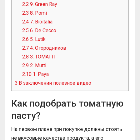
2.2
9. Green Ray
2.3
8. Pomi
2.4
7. Bioitalia
2.5
6. De Cecco
2.6
5. Lutik
2.7
4. Огородников
2.8
3. TOMATTI
2.9
2. Mutti
2.10
1. Paya
3
В заключении полезное видео
Как подобрать томатную
пасту?
На первом плане при покупке должны стоять
не вкусовые качества продукта, а его