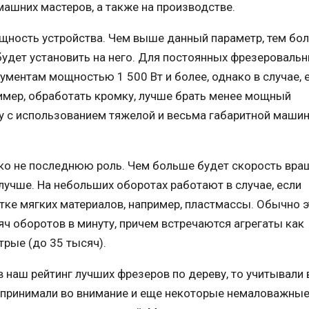
ашних мастеров, а также на производстве.
щность устройства. Чем выше данный параметр, тем бо
будет установить на него. Для постоянных фрезероваль
ументам мощностью 1 500 Вт и более, однако в случае, 
имер, обработать кромку, лучше брать менее мощный
у с использованием тяжелой и весьма габаритной машин
ко не последнюю роль. Чем больше будет скорость вра
лучше. На небольших оборотах работают в случае, если
отке мягких материалов, например, пластмассы. Обычно э
яч оборотов в минуту, причем встречаются агрегаты как
трые (до 35 тысяч).
наш рейтинг лучших фрезеров по дереву, то учитывали 
 принимали во внимание и еще некоторые немаловажны