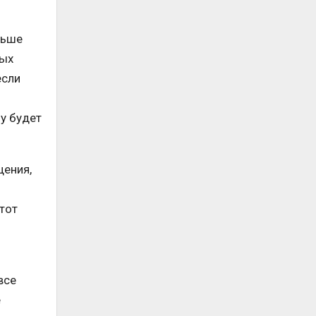
льше
ных
если
у будет
щения,
тот
все
е