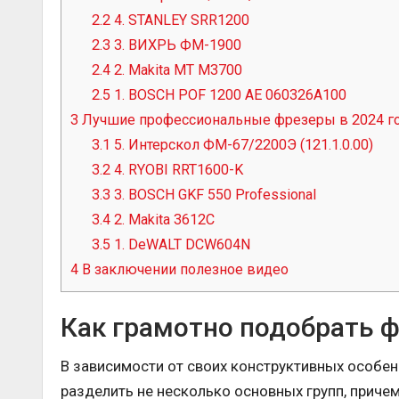
2.2
4. STANLEY SRR1200
2.3
3. ВИХРЬ ФМ-1900
2.4
2. Makita MT M3700
2.5
1. BOSCH POF 1200 AE 060326A100
3
Лучшие профессиональные фрезеры в 2024 г
3.1
5. Интерскол ФМ-67/2200Э (121.1.0.00)
3.2
4. RYOBI RRT1600-K
3.3
3. BOSCH GKF 550 Professional
3.4
2. Makita 3612C
3.5
1. DeWALT DCW604N
4
В заключении полезное видео
Как грамотно подобрать ф
В зависимости от своих конструктивных особе
разделить не несколько основных групп, причем