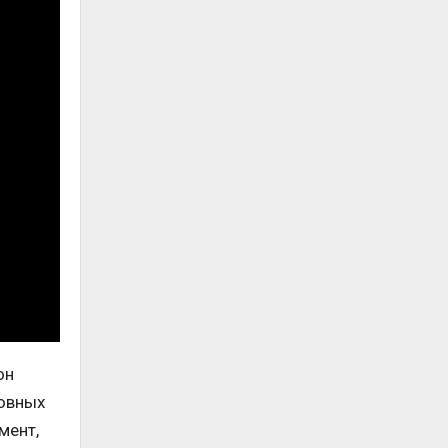
он
новных
мент,