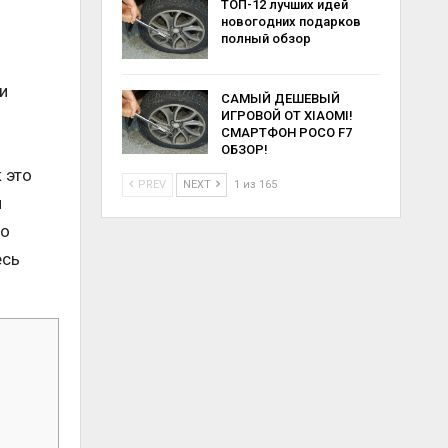
ТОП-12 лучших идей
новогодних подарков
полный обзор
и
САМЫЙ ДЕШЕВЫЙ
ИГРОВОЙ ОТ XIAOMI!
СМАРТФОН POCO F7
ОБЗОР!
 это
PREV
NEXT
1 из 165
и
ро
есь