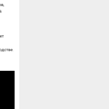
в,
й
ет
одстве.