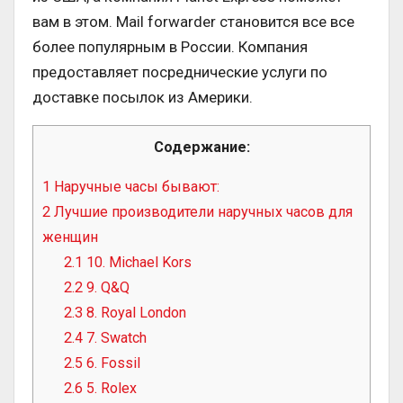
вам в этом. Mail forwarder становится все все
более популярным в России. Компания
предоставляет посреднические услуги по
доставке посылок из Америки.
Содержание:
1
Наручные часы бывают:
2
Лучшие производители наручных часов для
женщин
2.1
10. Michael Kors
2.2
9. Q&Q
2.3
8. Royal London
2.4
7. Swatch
2.5
6. Fossil
2.6
5. Rolex