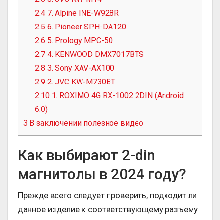
2.4
7. Alpine INE-W928R
2.5
6. Pioneer SPH-DA120
2.6
5. Prology MPC-50
2.7
4. KENWOOD DMX7017BTS
2.8
3. Sony XAV-AX100
2.9
2. JVC KW-M730BT
2.10
1. ROXIMO 4G RX-1002 2DIN (Android
6.0)
3
В заключении полезное видео
Как выбирают 2-din
магнитолы в 2024 году?
Прежде всего следует проверить, подходит ли
данное изделие к соответствующему разъему