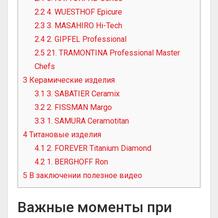
2.2
4. WUESTHOF Epicure
2.3
3. MASAHIRO Hi-Tech
2.4
2. GIPFEL Professional
2.5
21. TRAMONTINA Professional Master
Chefs
3
Керамические изделия
3.1
3. SABATIER Ceramix
3.2
2. FISSMAN Margo
3.3
1. SAMURA Ceramotitan
4
Титановые изделия
4.1
2. FOREVER Titanium Diamond
4.2
1. BERGHOFF Ron
5
В заключении полезное видео
Важные моменты при