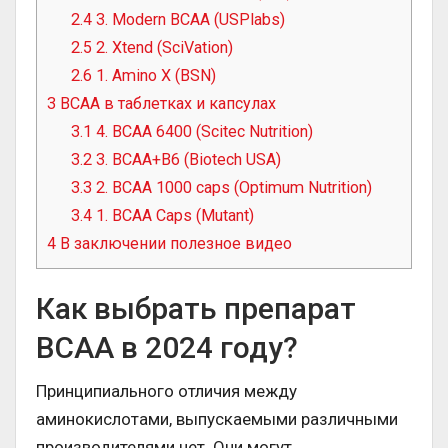
2.4
3. Modern BCAA (USPlabs)
2.5
2. Xtend (SciVation)
2.6
1. Amino X (BSN)
3
ВСАА в таблетках и капсулах
3.1
4. BCAA 6400 (Scitec Nutrition)
3.2
3. BCAA+B6 (Biotech USA)
3.3
2. BCAA 1000 caps (Optimum Nutrition)
3.4
1. BCAA Caps (Mutant)
4
В заключении полезное видео
Как выбрать препарат
ВСАА в 2024 году?
Принципиального отличия между
аминокислотами, выпускаемыми различными
производителями нет. Они могут