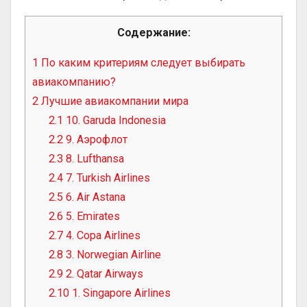
Содержание:
1
По каким критериям следует выбирать
авиакомпанию?
2
Лучшие авиакомпании мира
2.1
10. Garuda Indonesia
2.2
9. Аэрофлот
2.3
8. Lufthansa
2.4
7. Turkish Airlines
2.5
6. Air Astana
2.6
5. Emirates
2.7
4. Copa Airlines
2.8
3. Norwegian Airline
2.9
2. Qatar Airways
2.10
1. Singapore Airlines