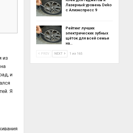
Лазерный уровень Deko
с Алиэкспресс 9
Рейтинг лучших
электрических зубных
щёток для всей семьи
на…
PREV
NEXT
1 из 165
м из
она
рад, и
зался
тей. Я
ркивания