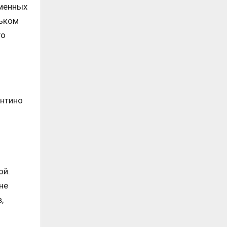
ьменных
льком
го
антино
ой.
не
,