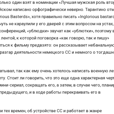
только один взят в номинации «Лучшая мужская роль вто
лийском написано орфографически неверно. Тарантино отм
ious Basterds», хотя правильно писать «Inglorious bastar
ть не караулили у его дверей с этим вопросом на устах,
-конференций, «ублюдки» звучат как «ублютки», поэтому 
лентой, к которой поговорка «как говорю, так и пишу»
ситься к фильму предвзято: он рассказывает небанальну
 разгар деятельности немецкого СС и немного о тогдаш
тывал, так как ему очень хотелось написать военную ле
у. Стоит ли говорить, что это еще одна характерная чер
ини-сериал, сокращать его, а затем, в случае чего, план
редыдущего, и в ходе работы перекраивать его в
 тех времен, об устройстве СС и работает в жанре