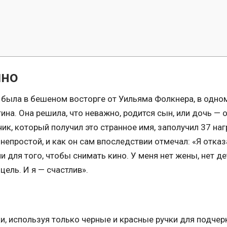
ино
, была в бешеном восторге от Уильяма Фолкнера, в одно
на. Она решила, что неважно, родится сын, или дочь — 
чик, который получил это странное имя, заполучил 37 наг
непростой, и как он сам впоследствии отмечал: «Я отка
для того, чтобы снимать кино. У меня нет жены, нет де
цель. И я — счастлив».
ки, используя только черные и красные ручки для подче