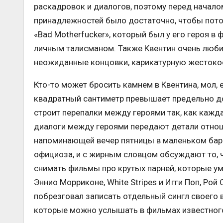
раскадровок и диалогов, поэтому перед начало
принадлежностей было достаточно, чтобы потом
«Bad Motherfucker», который был у его героя в 
личным талисманом. Также Квентин очень люби
неожиданные концовки, карикатурную жестокос
Кто-то может бросить камнем в Квентина, мол,
квадратный сантиметр превышает предельно д
строит перепалки между героями так, как кажда
диалоги между героями передают детали отнош
напоминающей вечер пятницы в маленьком баре
официоза, и с жирным словцом обсуждают то, ч
снимать фильмы про крутых парней, которые ум
Эннио Морриконе, White Stripes и Игги Поп, Рой
побрезговал записать отдельный сингл своего 
которые можно услышать в фильмах известног