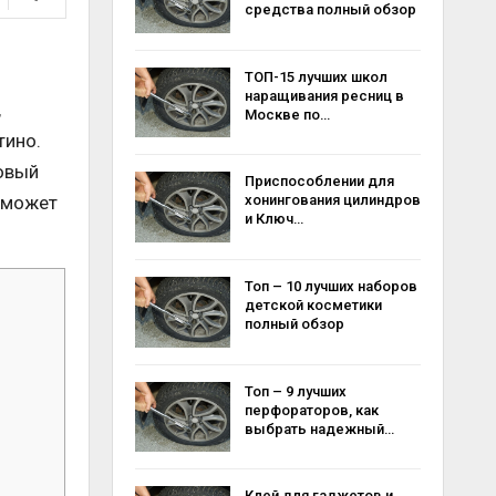
средства полный обзор
ТОП-15 лучших школ
наращивания ресниц в
,
Москве по…
тино.
товый
Приспособлении для
поможет
хонингования цилиндров
и Ключ…
Топ – 10 лучших наборов
детской косметики
полный обзор
Топ – 9 лучших
перфораторов, как
выбрать надежный…
Клей для гаджетов и