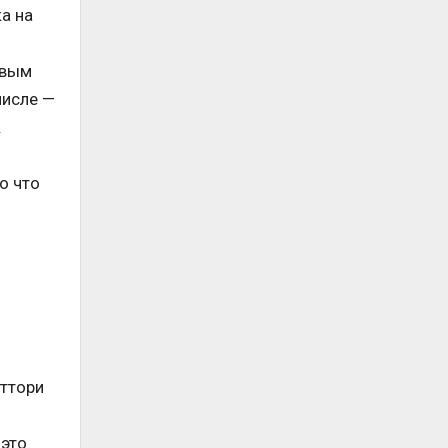
ка на
авым
числе —
.
о что
аттори
 это