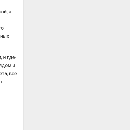
ой, а
то
нных
 и где-
лядом и
та, все
ит