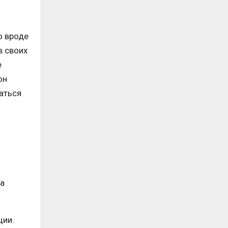
о вроде
в своих
е
он
аться
 а
ции.