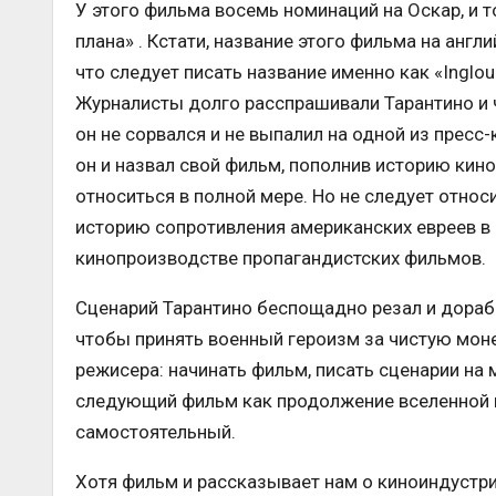
У этого фильма восемь номинаций на Оскар, и 
плана» . Кстати, название этого фильма на анг
что следует писать название именно как «Inglour
Журналисты долго расспрашивали Тарантино и чу
он не сорвался и не выпалил на одной из пресс
он и назвал свой фильм, пополнив историю кино 
относиться в полной мере. Но не следует отно
историю сопротивления американских евреев в
кинопроизводстве пропагандистских фильмов.
Сценарий Тарантино беспощадно резал и дораба
чтобы принять военный героизм за чистую монет
режисера: начинать фильм, писать сценарии на м
следующий фильм как продолжение вселенной п
самостоятельный.
Хотя фильм и рассказывает нам о киноиндустрии