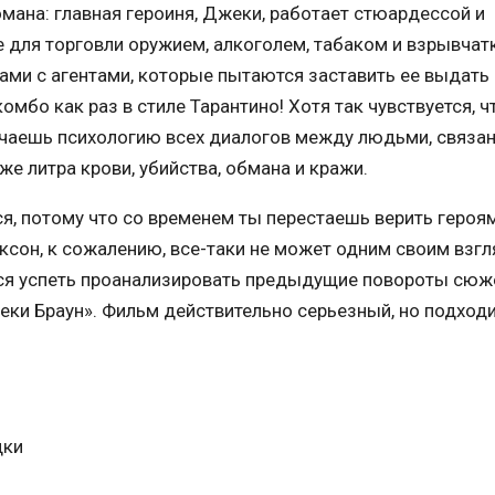
мана: главная героиня, Джеки, работает стюардессой и
для торговли оружием, алкоголем, табаком и взрывчатк
рами с агентами, которые пытаются заставить ее выдать
мбо как раз в стиле Тарантино! Хотя так чувствуется, ч
ечаешь психологию всех диалогов между людьми, связа
кже литра крови, убийства, обмана и кражи.
, потому что со временем ты перестаешь верить героям,
ксон, к сожалению, все-таки не может одним своим взг
йся успеть проанализировать предыдущие повороты сюже
жеки Браун». Фильм действительно серьезный, но подход