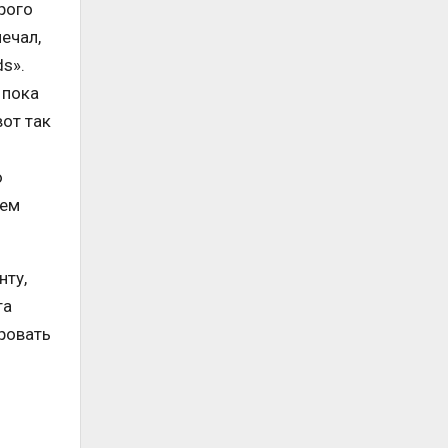
рого
ечал,
ds».
 пока
вот так
ю
нем
нту,
та
ировать