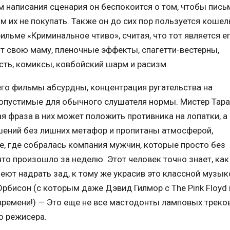
м написания сценария он беспокоится о том, чтобы пис
 их не покупать. Также он до сих пор пользуется коше
фильме «Криминальное чтиво», считая, что тот является е
т свою маму, пленочные эффекты, спагетти-вестерны,
ть, комиксы, ковбойский шарм и расизм.
 его фильмы абсурдны, концентрация ругательства на
опустимые для обычного слушателя нормы. Мистер Тар
я фраза в них может положить противника на лопатки, а
ений без лишних метафор и пропитаны атмосферой,
, где собралась компания мужчин, которые просто без
то произошло за неделю. Этот человек точно знает, как
еют надрать зад, к тому же украсив это классной музык
 Орбисон (с которым даже Дэвид Гилмор с The Pink Floyd 
времени!) — Это еще не все мастодонты ламповых треков
о режисера.