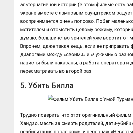
альтернативной истории (в этом фильме есть заб
экране вместе с ламповым саундтреком радует 
воспринимается очень попсово. Побег маленько
мстителем и отомстить целому режиму, который 
думаю, большинство зрителей уже воротит от 
Впрочем, даже такая вещь, если ее приправит
диалогами между «своими» и «чужими» о разном
нацисты были наказаны, а работа оператора и 
пересматривать во второй раз.
5. Убить Билла
Трудно поверить, что этот оригинальный фильм 
Хандзо, месть за смерть родителей, дети-убийц
реабилитация после комы и персонаж «Невесты