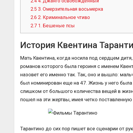
2.4
4. Джанго освобожденный
2.5
3. Омерзительная восьмерка
2.6
2. Криминальное чтиво
2.7
1. Бешеные псы
История Квентина Тарант
Мать Квентина, когда носила под сердцем дитя
романов которого была героиня с именем Квенти
назовет его именно так. Так, оно и вышло: маль
был номинирован еще на 47. Жизнь у него была 
слишком от большого количества вещей в жизни 
пошел на эти жертвы, имея четко поставленную 
Тарантино до сих пор пишет все сценарии от ру