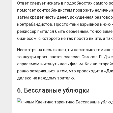
Ответ следует искать в подробностях самого ро
помогает контрабандистам провозить наличные 
затем крадет часть денег, искушенная разгово
контрабандистов. Просто-таки взрывной к-к-к-ко
режиссер пытался быть серьезным, тонко зам
бизнесом, с которого не так просто выйти, а та
Несмотря на весь экшен, ты несколько томишься
то внутри просыпается скепсис. Сэмюэл Л. Дже
сарказмом вытянуть весь фильм. Как ни стара
равно затеряешься в том, что происходит в «Д
далеко не каждому зрителю.
6. Бесславные ублюдки