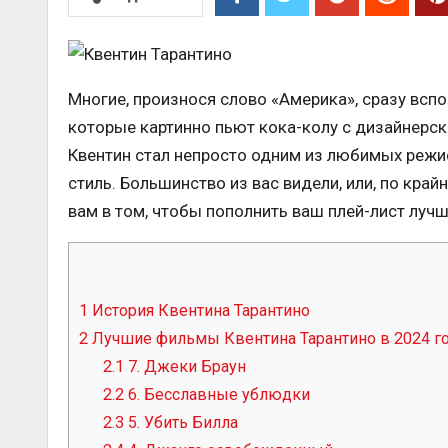
Многие, произнося слово «Америка», сразу всп
которые картинно пьют кока-колу с дизайнерск
Квентин стал непросто одним из любимых режи
стиль. Большинство из вас видели, или, по кра
вам в том, чтобы пополнить ваш плей-лист луч
1
История Квентина Тарантино
2
Лучшие фильмы Квентина Тарантино в 2024 г
2.1
7. Джеки Браун
2.2
6. Бесславные ублюдки
2.3
5. Убить Билла