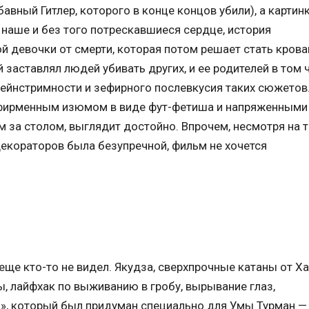
авный Гитлер, которого в конце концов убили), а картин
наше и без того потрескавшиеся сердце, история
й девочки от смерти, которая потом решает стать кров
заставлял людей убивать других, и ее родителей в том 
мейнстримности и зефирного послевкусия таких сюжетов
ь фирменным изюмом в виде фут-фетиша и напряженными
 за столом, выглядит достойно. Впрочем, несмотря на т
декораторов была безупречной, фильм не хочется
еще кто-то не видел. Якудза, сверхпрочные катаны от Х
ы, лайфхак по выживанию в гробу, вырывание глаз,
», который был придуман специально для Умы Турман —