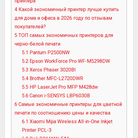
принтера
4
Какой экономичный принтер лучше купить
для дома и офиса в 2026 году по отзывам
покупателей?
5
ТОП самых экономичных принтеров для
черно-белой печати
5.1
Pantum P2500NW
5.2
Epson WorkForce Pro WF-M5298DW
5.3
Xerox Phaser 3020BI
5.4
Brother MFC-L2720DWR
5.5
HP LaserJet Pro MFP M428dw
5.6
Canon i-SENSYS LBP6030B
6
Самые экономичные принтеры для цветной
печати по соотношению цены и качества
6.1
Xiaomi Mijia Wireless All-in-One Inkjet
Printer PCL-3