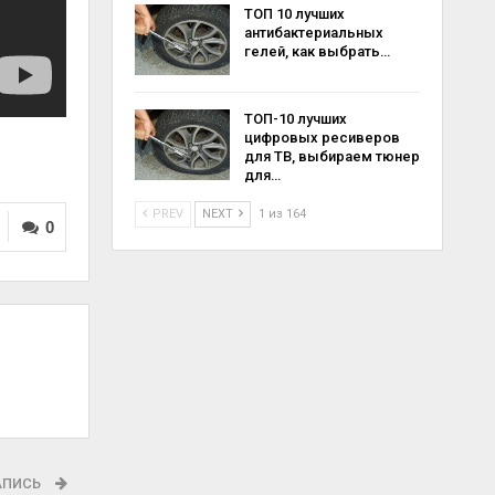
ТОП 10 лучших
антибактериальных
гелей, как выбрать…
ТОП-10 лучших
цифровых ресиверов
для ТВ, выбираем тюнер
для…
PREV
NEXT
1 из 164
0
АПИСЬ