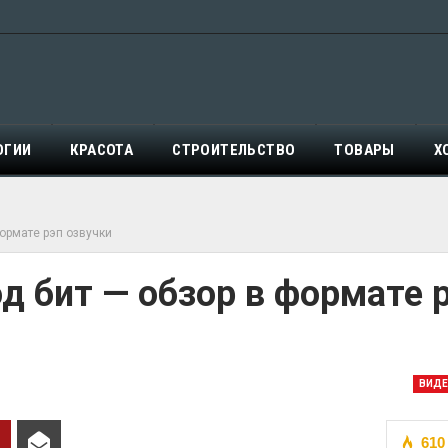
ОГИИ
КРАСОТА
СТРОИТЕЛЬСТВО
ТОВАРЫ
Х
формате рэп озвучки
од бит — обзор в формате 
ВИД
610