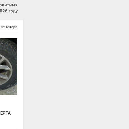
люлитных
026 году
 От Автора
ВЕРТА