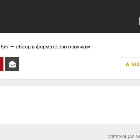
 бит — обзор в формате рэп озвучки»
610
СЛЕДУЮЩАЯ З