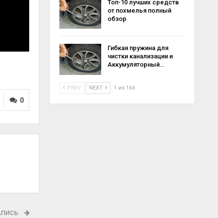
Топ-10 лучших средств
от похмелья полный
обзор
Гибкая пружина для
чистки канализации и
Аккумуляторный…
PREV
NEXT
1 из 164
0
АПИСЬ