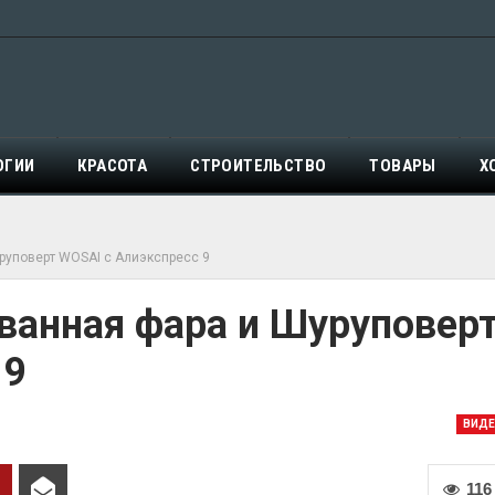
ОГИИ
КРАСОТА
СТРОИТЕЛЬСТВО
ТОВАРЫ
Х
руповерт WOSAI с Алиэкспресс 9
ванная фара и Шуруповер
 9
ВИД
116