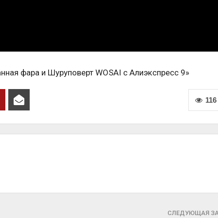
анная фара и Шуруповерт WOSAI с Алиэкспресс 9»
116
СЛЕДУЮЩАЯ З