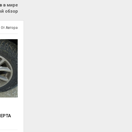
в в мире
й обзор
 От Автора
ВЕРТА