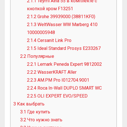
2.1.1
Teymi Aina 55 в комплекте с
кнопкой хром F13251
2.1.2
Grohe 39939000 (38811KF0)
2.1.3
WeltWasser WW Marberg 410
10000005948
2.1.4
Cersanit Link Pro
2.1.5
Ideal Standard Prosys E233267
2.2
Популярные
2.2.1
Lemark Peneda Expert 9812002
2.2.2
WasserKRAFT Aller
2.2.3
AM.PM Pro I012704.9001
2.2.4
Roca In-Wall DUPLO SMART WC
2.2.5
OLI EXPERT EVO/SPEED
3
Как выбрать
3.1
Где купить
3.2
Что нужно знать