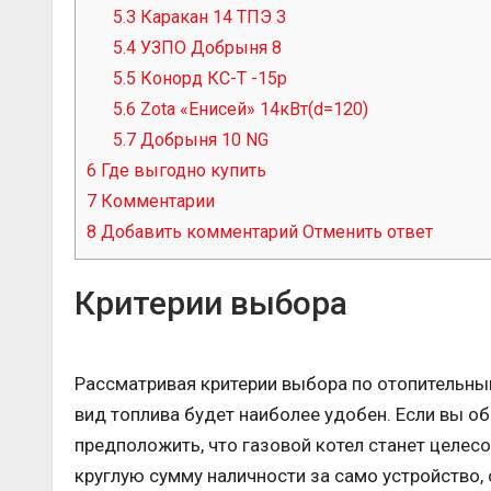
5.3
Каракан 14 ТПЭ 3
5.4
УЗПО Добрыня 8
5.5
Конорд КС-Т -15р
5.6
Zota «Енисей» 14кВт(d=120)
5.7
Добрыня 10 NG
6
Где выгодно купить
7
Комментарии
8
Добавить комментарий Отменить ответ
Критерии выбора
Рассматривая критерии выбора по отопительным
вид топлива будет наиболее удобен. Если вы об
предположить, что газовой котел станет целе
круглую сумму наличности за само устройство, 