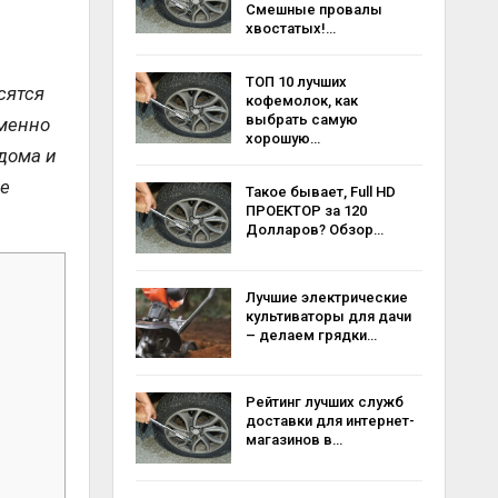
Смешные провалы
хвостатых!…
ТОП 10 лучших
сятся
кофемолок, как
выбрать самую
Именно
хорошую…
дома и
ее
Такое бывает, Full HD
ПРОЕКТОР за 120
Долларов? Обзор…
Лучшие электрические
культиваторы для дачи
– делаем грядки…
Рейтинг лучших служб
доставки для интернет-
магазинов в…