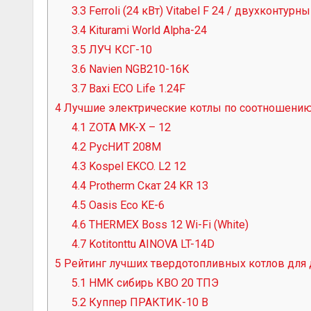
3.3
Ferroli (24 кВт) Vitabel F 24 / двухконтур
3.4
Kiturami World Alpha-24
3.5
ЛУЧ КСГ-10
3.6
Navien NGB210-16K
3.7
Baxi ECO Life 1.24F
4
Лучшие электрические котлы по соотношению
4.1
ZOTA MK-X – 12
4.2
РусНИТ 208М
4.3
Kospel EKCO. L2 12
4.4
Protherm Скат 24 KR 13
4.5
Oasis Eco KE-6
4.6
THERMEX Boss 12 Wi-Fi (White)
4.7
Kotitonttu AINOVA LT-14D
5
Рейтинг лучших твердотопливных котлов для 
5.1
НМК сибирь КВО 20 ТПЭ
5.2
Куппер ПРАКТИК-10 В