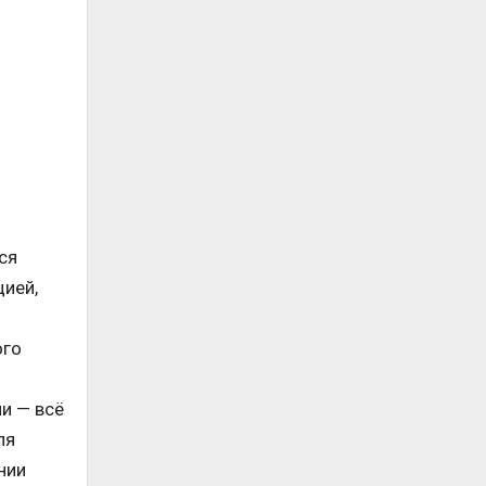
ся
ией,
ого
и — всё
ля
нии