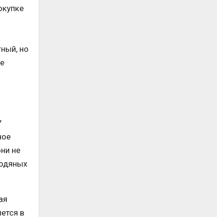
окупке
ный, но
ые
У
ное
ни не
водяных
ая
ется в