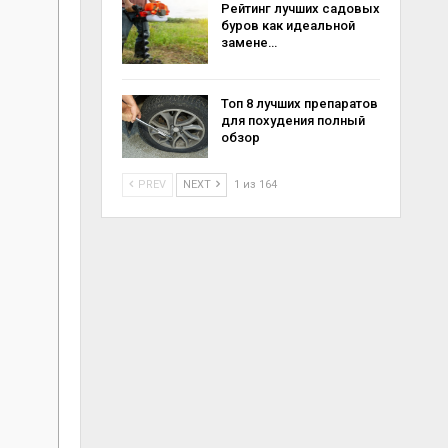
Рейтинг лучших садовых
буров как идеальной
замене…
Топ 8 лучших препаратов
для похудения полный
обзор
PREV
NEXT
1 из 164