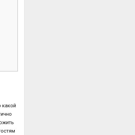
о какой
гично
ложить
гостям