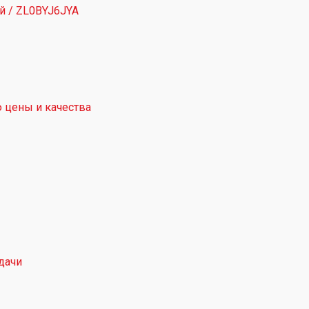
ный / ZL0BYJ6JYA
 цены и качества
дачи