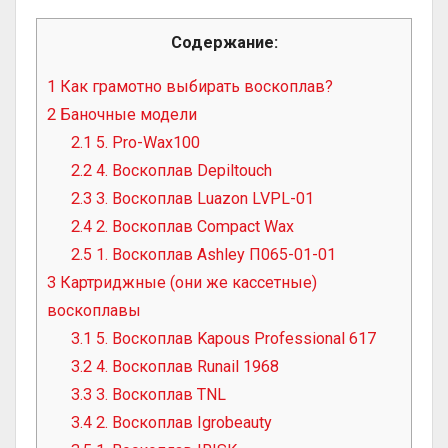
Содержание:
1
Как грамотно выбирать воскоплав?
2
Баночные модели
2.1
5. Pro-Wax100
2.2
4. Воскоплав Depiltouch
2.3
3. Воскоплав Luazon LVPL-01
2.4
2. Воскоплав Compact Wax
2.5
1. Воскоплав Ashley П065-01-01
3
Картриджные (они же кассетные)
воскоплавы
3.1
5. Воскоплав Kapous Professional 617
3.2
4. Воскоплав Runail 1968
3.3
3. Воскоплав TNL
3.4
2. Воскоплав Igrobeauty