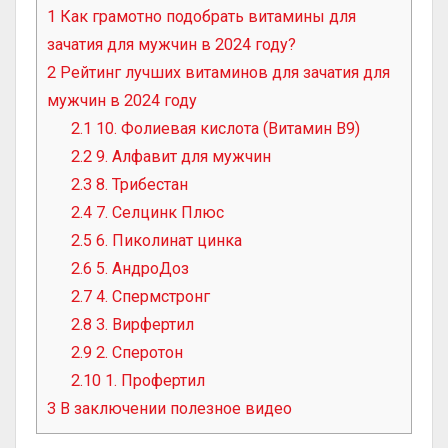
1
Как грамотно подобрать витамины для
зачатия для мужчин в 2024 году?
2
Рейтинг лучших витаминов для зачатия для
мужчин в 2024 году
2.1
10. Фолиевая кислота (Витамин В9)
2.2
9. Алфавит для мужчин
2.3
8. Трибестан
2.4
7. Селцинк Плюс
2.5
6. Пиколинат цинка
2.6
5. АндроДоз
2.7
4. Спермстронг
2.8
3. Вирфертил
2.9
2. Сперотон
2.10
1. Профертил
3
В заключении полезное видео