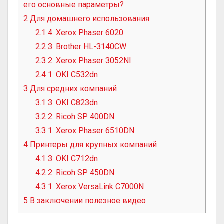
его основные параметры?
2
Для домашнего использования
2.1
4. Xerox Phaser 6020
2.2
3. Brother HL-3140CW
2.3
2. Xerox Phaser 3052NI
2.4
1. OKI C532dn
3
Для средних компаний
3.1
3. OKI C823dn
3.2
2. Ricoh SP 400DN
3.3
1. Xerox Phaser 6510DN
4
Принтеры для крупных компаний
4.1
3. OKI C712dn
4.2
2. Ricoh SP 450DN
4.3
1. Xerox VersaLink C7000N
5
В заключении полезное видео