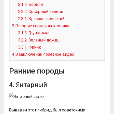
2.1
3. Берилл
2.2
2. Северный капитан
2.3
1. Краснославянский
3
Поздние сорта крыжовника
3.1
3. Грушенька
3.2
2. Зеленый дождь
3.3
1. Финик
4
В заключении полезное видео
Ранние породы
4. Янтарный
Выведен этот гибрид был советскими