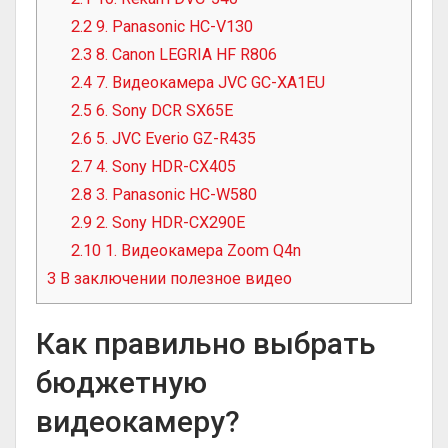
2.2
9. Panasonic HC-V130
2.3
8. Canon LEGRIA HF R806
2.4
7. Видеокамера JVC GC-XA1EU
2.5
6. Sony DCR SX65E
2.6
5. JVC Everio GZ-R435
2.7
4. Sony HDR-CX405
2.8
3. Panasonic HC-W580
2.9
2. Sony HDR-CX290E
2.10
1. Видеокамера Zoom Q4n
3
В заключении полезное видео
Как правильно выбрать
бюджетную
видеокамеру?