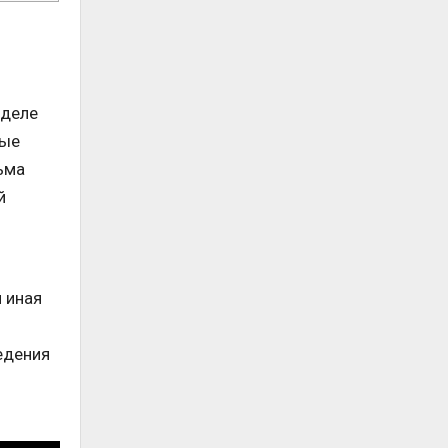
 деле
ные
ьма
й
 иная
едения