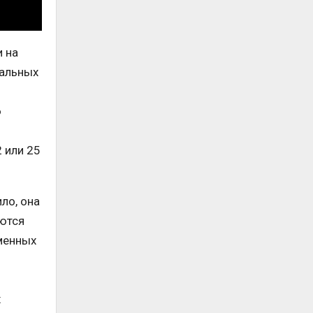
 на
кальных
ю
 или 25
ло, она
ются
менных
х