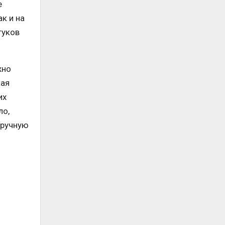
е
к и на
туков
жно
кая
их
ло,
вручную