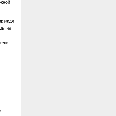
ожной
 прежде
мы не
тели
а