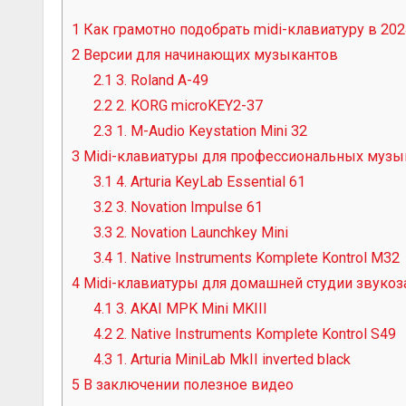
1
Как грамотно подобрать midi-клавиатуру в 202
2
Версии для начинающих музыкантов
2.1
3. Roland A-49
2.2
2. KORG microKEY2-37
2.3
1. M-Audio Keystation Mini 32
3
Midi-клавиатуры для профессиональных музы
3.1
4. Arturia KeyLab Essential 61
3.2
3. Novation Impulse 61
3.3
2. Novation Launchkey Mini
3.4
1. Native Instruments Komplete Kontrol M32
4
Midi-клавиатуры для домашней студии звукоз
4.1
3. AKAI MPK Mini MKIII
4.2
2. Native Instruments Komplete Kontrol S49
4.3
1. Arturia MiniLab MkII inverted black
5
В заключении полезное видео