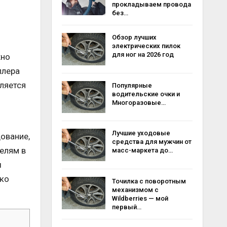
прокладываем провода
без…
Обзор лучших
электрических пилок
для ног на 2026 год
жно
ллера
ляется
Популярные
водительские очки и
Многоразовые…
Лучшие уходовые
ование,
средства для мужчин от
елям в
масс-маркета до…
ы
ько
Точилка с поворотным
механизмом с
Wildberries — мой
первый…