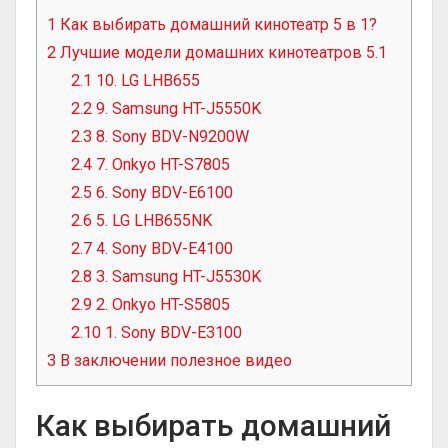
1
Как выбирать домашний кинотеатр 5 в 1?
2
Лучшие модели домашних кинотеатров 5.1
2.1
10. LG LHB655
2.2
9. Samsung HT-J5550K
2.3
8. Sony BDV-N9200W
2.4
7. Onkyo HT-S7805
2.5
6. Sony BDV-E6100
2.6
5. LG LHB655NK
2.7
4. Sony BDV-E4100
2.8
3. Samsung HT-J5530K
2.9
2. Onkyo HT-S5805
2.10
1. Sony BDV-E3100
3
В заключении полезное видео
Как выбирать домашний