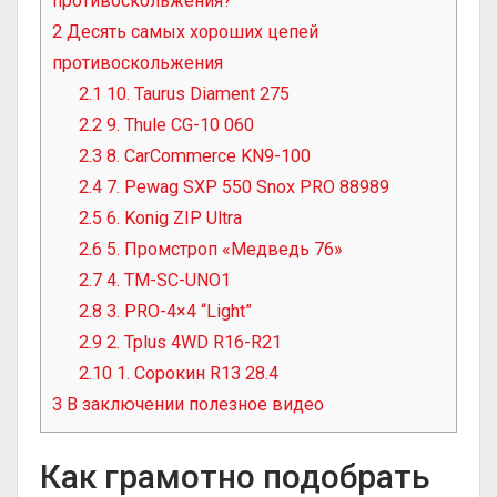
противоскольжения?
2
Десять самых хороших цепей
противоскольжения
2.1
10. Taurus Diament 275
2.2
9. Thule CG-10 060
2.3
8. CarCommerce KN9-100
2.4
7. Pewag SXP 550 Snox PRO 88989
2.5
6. Konig ZIP Ultra
2.6
5. Промстроп «Медведь 76»
2.7
4. TM-SC-UNO1
2.8
3. PRO-4×4 “Light”
2.9
2. Tplus 4WD R16-R21
2.10
1. Сорокин R13 28.4
3
В заключении полезное видео
Как грамотно подобрать