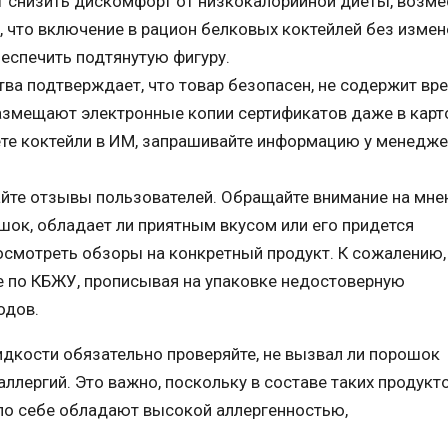
т снизить дискомфорт от низкокалорийной диеты, возме
, что включение в рацион белковых коктейлей без изме
еспечить подтянутую фигуру.
тва подтверждает, что товар безопасен, не содержит вр
азмещают электронные копии сертификатов даже в карт
ете коктейли в ИМ, запрашивайте информацию у менедже
йте отзывы пользователей. Обращайте внимание на мне
шок, обладает ли приятным вкусом или его придется
осмотреть обзоры на конкретный продукт. К сожалению,
е по КБЖУ, прописывая на упаковке недостоверную
одов.
дкости обязательно проверяйте, не вызвал ли порошок
аллергий. Это важно, поскольку в составе таких продукт
 по себе обладают высокой аллергенностью,