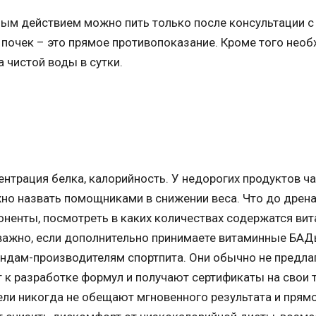
ым действием можно пить только после консультации с
 почек – это прямое противопоказание. Кроме того нео
 чистой воды в сутки.
центрация белка, калорийность. У недорогих продуктов ч
жно назвать помощниками в снижении веса. Что до дре
поненты, посмотреть в каких количествах содержатся ви
важно, если дополнительно принимаете витаминные БАД
ендам-производителям спортпита. Они обычно не предла
 к разработке формул и получают сертификаты на свои 
ли никогда не обещают мгновенного результата и прям