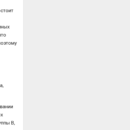
остоит
иных
что
поэтому
а,
звании
ых
ппы В,