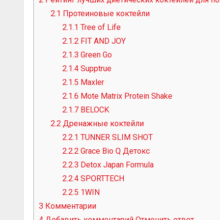
2.1
Протеиновые коктейли
2.1.1
Tree of Life
2.1.2
FIT AND JOY
2.1.3
Green Go
2.1.4
Supptrue
2.1.5
Maxler
2.1.6
Mote Matrix Protein Shake
2.1.7
BELOCK
2.2
Дренажные коктейли
2.2.1
TUNNER SLIM SHOT
2.2.2
Grace Bio Q Детокс
2.2.3
Detox Japan Formula
2.2.4
SPORTTECH
2.2.5
1WIN
3
Комментарии
4
Добавить комментарий Отменить ответ