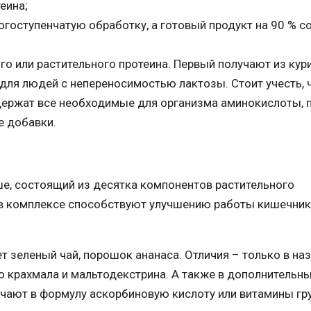
еина;
огоступенчатую обработку, а готовый продукт на 90 % с
го или растительного протеина. Первый получают из кур
т для людей с непереносимостью лактозы. Стоит учесть, 
одержат все необходимые для организма аминокислоты, 
е добавки.
ше, состоящий из десятка компонентов растительного
 в комплексе способствуют улучшению работы кишечник
 зеленый чай, порошок ананаса. Отличия – только в на
го крахмала и мальтодекстрина. А также в дополнительн
ают в формулу аскорбиновую кислоту или витамины гру