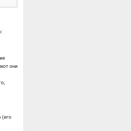
ы:
ие
ают они
о,
 (его