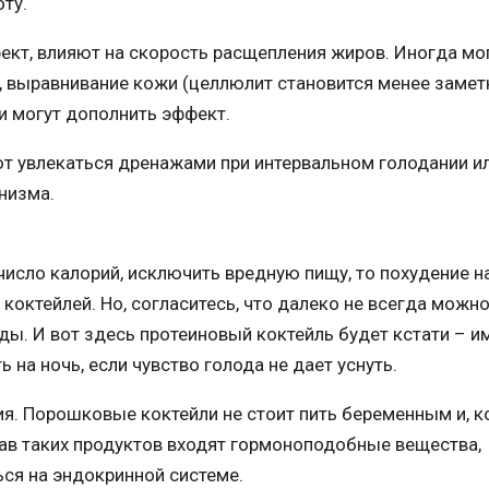
оту.
кт, влияют на скорость расщепления жиров. Иногда мо
в, выравнивание кожи (целлюлит становится менее замет
и могут дополнить эффект.
ют увлекаться дренажами при интервальном голодании и
низма.
число калорий, исключить вредную пищу, то похудение н
коктейлей. Но, согласитесь, что далеко не всегда можн
ды. И вот здесь протеиновый коктейль будет кстати – и
 на ночь, если чувство голода не дает уснуть.
я. Порошковые коктейли не стоит пить беременным и, к
став таких продуктов входят гормоноподобные вещества,
ся на эндокринной системе.