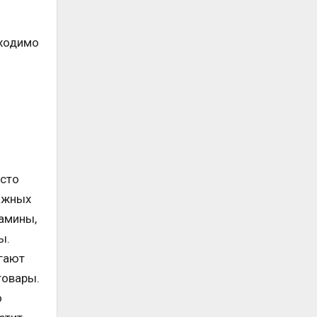
бходимо
асто
нажных
тамины,
ы.
гают
товары.
о