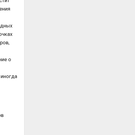
стит
нения
едных
очках
ров,
ние о
 иногда
ов