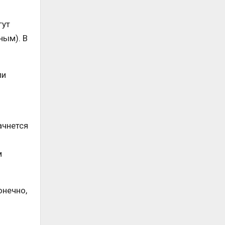
гут
ным). В
ли
ачнется
о
м
онечно,