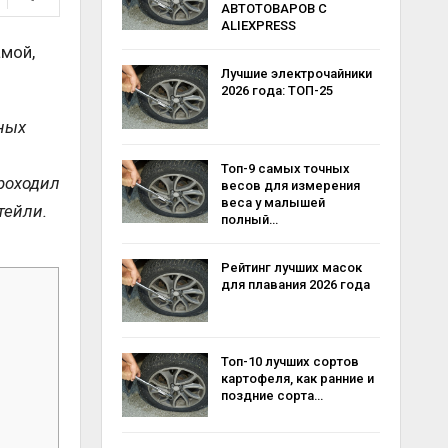
АВТОТОВАРОВ С
ALIEXPRESS
амой,
Лучшие электрочайники
2026 года: ТОП-25
вных
Топ-9 самых точных
роходил
весов для измерения
веса у малышей
тейли.
полный…
Рейтинг лучших масок
для плавания 2026 года
Топ-10 лучших сортов
картофеля, как ранние и
поздние сорта…