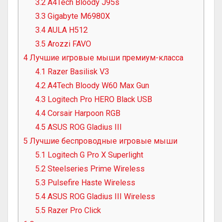
3.2
A4Tech Bloody J95s
3.3
Gigabyte M6980X
3.4
AULA H512
3.5
Arozzi FAVO
4
Лучшие игровые мыши премиум-класса
4.1
Razer Basilisk V3
4.2
A4Tech Bloody W60 Max Gun
4.3
Logitech Pro HERO Black USB
4.4
Corsair Harpoon RGB
4.5
ASUS ROG Gladius III
5
Лучшие беспроводные игровые мыши
5.1
Logitech G Pro X Superlight
5.2
Steelseries Prime Wireless
5.3
Pulsefire Haste Wireless
5.4
ASUS ROG Gladius III Wireless
5.5
Razer Pro Click