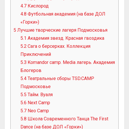
4.7
Кислород
4.8
Футбольная академия (на базе ДОЛ
«Горки»)
5
Лучшие творческие лагеря Подмосковья
5.1
Академия звезд. Красная гвоздика
5.2
Сага о берсерках. Коллекция
Приключений
5.3
Komandor camp. Media лагерь. Академия
Блогеров
5.4
Театральные сборы TSD.CAMP
Подмосковье
5.5
Тайм. Вуаля
5.6
Next Camp
5.7
Neo Camp
5.8
Школа Современного Танца The First
Dance (на базе ДОЛ «Горки»)