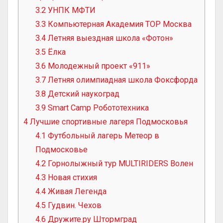
3.2
УНПК МФТИ
3.3
Компьютерная Академия TOP Москва
3.4
Летняя выездная школа «Фотон»
3.5
Ёлка
3.6
Молодежный проект «911»
3.7
Летняя олимпиадная школа Фоксфорда
3.8
Детский наукоград
3.9
Smart Camp Робототехника
4
Лучшие спортивные лагеря Подмосковья
4.1
Футбольный лагерь Метеор в
Подмосковье
4.2
Горнолыжный тур MULTIRIDERS Волен
4.3
Новая стихия
4.4
Живая Легенда
4.5
Гудвин. Чехов
4.6
Дружите.ру Штормград