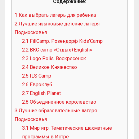
Содержание:
1
Как выбрать лагерь для ребенка
2
Лучшие языковые детские лагеря
Подмосковья
2.1
FillCamp. Розендорф Kids’Camp
2.2
BKC camp «Отдых+English»
2.3
Logo Polis. Воскресенск
2.4
Великое Княжество
2.5
ILS Camp
2.6
Евроклуб
2.7
English Planet
2.8
Объединенное королевство
3
Лучшие образовательные лагеря
Подмосковья
3.1
Мир игр. Тематические шахматные
программы в Истре