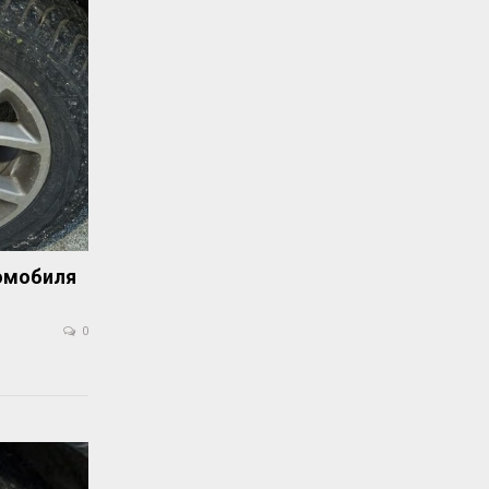
томобиля
0