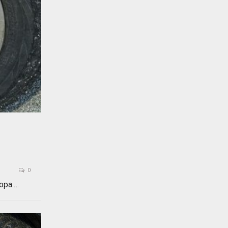
0
ора.…