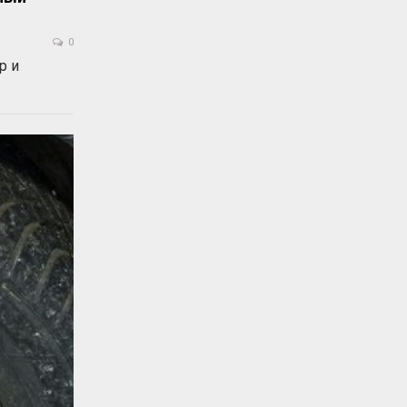
0
р и