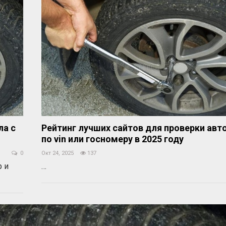
ла с
Рейтинг лучших сайтов для проверки ав
по vin или госномеру в 2025 году
0
Окт 24, 2025
137
 и
…