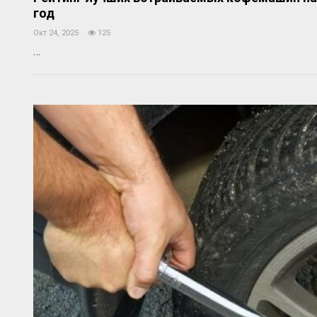
год
Окт 24, 2025
125
…