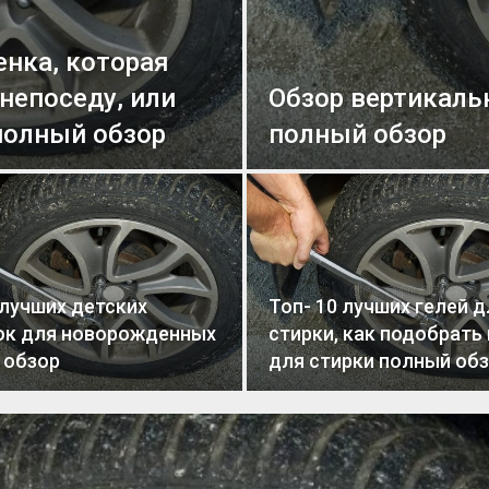
енка, которая
непоседу, или
Обзор вертикаль
полный обзор
полный обзор
лучших детских
Топ- 10 лучших гелей д
ок для новорожденных
стирки, как подобрать
 обзор
для стирки полный об