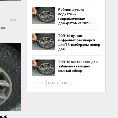
Рейтинг лучших
подкатных
гидравлических
0
домкратов на 2025…
ора.…
ТОП-10 лучших
цифровых ресиверов
для ТВ, выбираем тюнер
для…
ТОП-10 пистолетов для
забивания гвоздей
полный обзор
PREV
NEXT
1 из 165
ный