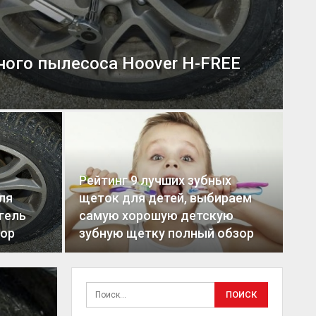
ного пылесоса Hoover H-FREE
Рейтинг 9 лучших зубных
ля
щеток для детей, выбираем
 гель
самую хорошую детскую
зор
зубную щетку полный обзор